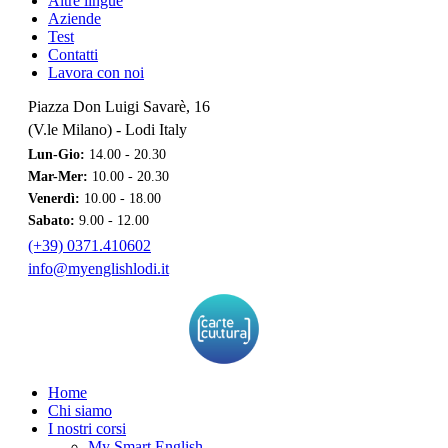
Altre lingue
Aziende
Test
Contatti
Lavora con noi
Piazza Don Luigi Savarè, 16
(V.le Milano) - Lodi Italy
Lun-Gio:
14.00 - 20.30
Mar-Mer:
10.00 - 20.30
Venerdì:
10.00 - 18.00
Sabato:
9.00 - 12.00
(+39) 0371.410602
info@myenglishlodi.it
Home
Chi siamo
I nostri corsi
My Smart English