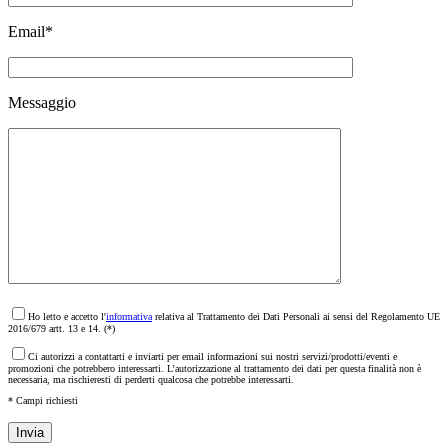
Email*
Messaggio
Ho letto e accetto l'
informativa
relativa al Trattamento dei Dati Personali ai sensi del Regolamento UE
2016/679 artt. 13 e 14. (*)
Ci autorizzi a contattarti e inviarti per email informazioni sui nostri servizi/prodotti/eventi e
promozioni che potrebbero interessarti. L’autorizzazione al trattamento dei dati per questa finalità non è
necessaria, ma rischieresti di perderti qualcosa che potrebbe interessarti.
* Campi richiesti